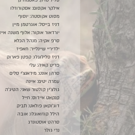
סליל טויון: פאטמה נן
אילקר אקסום: אסקורוזלו
מסוט אקוסטה: יוסוף
דניז בייסל: אוגרטמן מיין
יורדאור אוקור: אלוף משנה אייד
סרפ אקיה: מנהל הכלא
ילדיריי שיינלייר: חאפיז
דניז סלילוגלו: קפטן פארוק
פריט קאיה: עלי
סרהן אונט: מידאנצ'י סלים
עמרה יטים: איינה
גולצ'ין קולטור שאני: הטיג'ה
קנקאט איידוס: חייל
דוג'וקאן פולאט: תביק
הילל קוזואוגלו: אובה
סרהט אוסטונדג
נדי גולר