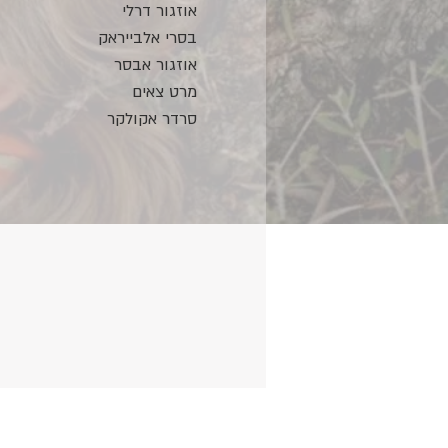
אוזגור דרלי
בסרי אלבייראק
אוזגור אבסר
מרט צאים
סרדר אקולקר