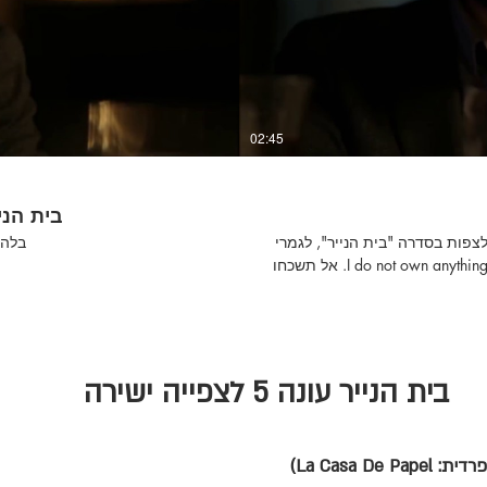
02:45
בית הניי
נו! ממליצה בחום לצפות בסדרה "בית הנייר", לגמרי
בלה צ'או 
אחת הסדרות הכי טובות שיש ❤ I do not own anything. No copyright infringement intended. אל תשכחו
 שאלות בנוגע לתרגום? מזומנים
 #ביתהנייר #בלהצאו
בית הנייר עונה 5 לצפייה ישירה