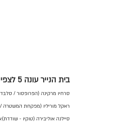
בית הנייר עונה 5 לצפייה ישירה שחקנים
סרחיו מרקינה (הפרופסור / סלבדו
ראקל מוריליו (מפקחת המשטרה / לי
סיילנה אוליבירה (טוקיו - שודדת)א