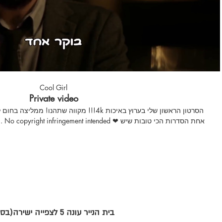
Cool Girl
Private video
הסרטון הראשון שלי בערוץ באיכות 4k!!! מקווה שתה
להירשם ולעשות לייק לסרטון! תגיבו בקשות לשירים מתורגמים! יש לכם
לשאול בתגובות! ❤הערות או הארות יתקבלו בברכה #מתורגם
בית הנייר עונה 5 לצפייה ישירה(בספרדית: La Casa De Papel)