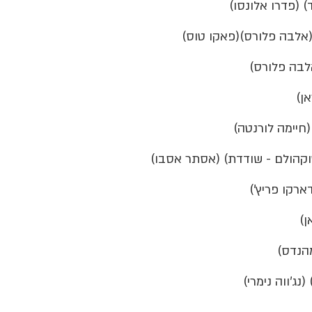
(אלבה פלורס)(פאקו טוס)
אלבה פלורס)
אן)
(חיימה לורנטה)
וקהולם - שודדת) (אסתר אסבו)
ארקו פריץ')