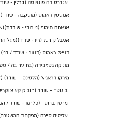
אנדרס דה פונויוסה (ברלין - שודד) (פדרו אלונסו)
אגוסטין ראמוס (מוסקבה - שודד)
אגאתה חימנז (ניירובי - שודדת)(
אניבל קורטז (ריו - שודד)(מיגל הר
דניאל ראמוס (דנוור - שודד / דני) 
מוניקה גטמבידה (בת ערובה / סט
מירקו דראגיץ' (הלסינקי - שודד) (ד
בוגוטה - שודד (חוביק קאוצ'וקריאן)
מרטין ברוטה (פלרמו - שודד / המהנדס)
אליסיה סיירה (מפקחת המשטרה) (נג'ווה נימרי)