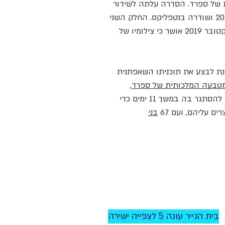
 של ספרד. הסדרה עלתה לשידור
לראשונה ב-2 במאי 2017, בספרד בערוץ הספרדי Antena 3. לאחר מכן נרכשה, עלתה ב-25 בדצמבר 2017 ושודרה בנטפליקס. החלק השני
של הסדרה שודר בין 6 באפריל ל-23 בנובמבר 2018. החלק השלישי עלה לשידור ב-19 ביולי 2019. באוקטובר 2019 אושר כי צילומיו של
נת לבצע את תוכניתו השאפתנית
טבעה המלכותית של ספרד
,
בשטרות לא מסומנים. הם משתלטים על המטבעה על פי תכנון קפדני, וצריכים להסתגר בה במשך 11 ימים כדי
ים עליהם, ועם 67
בני
בית הנייר עונה 5 לצפייה ישירה