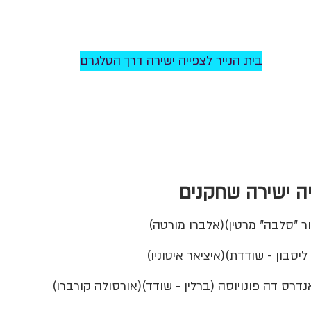
בית הנייר לצפייה ישירה דרך הטלגרם
ר "סלבה" מרטין)(אלברו מורטה)
סבון - שודדת)(איציאר איטוניו)
נדרס דה פונויוסה (ברלין - שודד)(אורסולה קורברו)