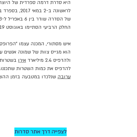
היא סדרת דרמה ספרדית של היוצר
החלק הרביעי הסתיימו באוגוסט 2019. החלק הרביעי עלה לשידור ב-3 באפריל 2020.
איש מסתורי, המכנה עצמו "הפרופסור" ("El Profesor"), מת
הוא מגייס צוות של שמונה אנשים ע
ולהדפיס 2.4 מיליארד
אירו
להדפיס את כמות השטרות שתכננו. 
ערובה
שנלכדו במטבעה בזמן ההשת
לצפייה דרך אתר סדרות