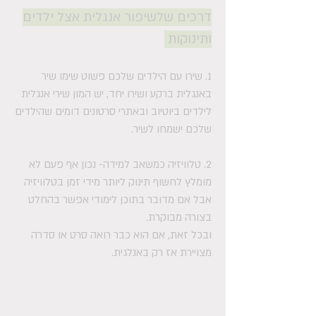
דרכים שלשיפור אנגלית אצל ילדים
ותינוקות
1. שירו עם הילדים שלכם פשוט שימו שיר
באנגלית ברקע ושירו יחד, יש המון שירי אנגלית
לילדים ביוטיוב ובאתרי סרטונים דומים שהילדים
שלכם ישמחו לשיר.
2. טלוויזיה כמשאב למידה- נכון אף פעם לא
מומלץ לחשוף תינוק ליותר מידי זמן בטלוויזיה
אבל אם מדובר בתוכן לימודי אפשר בהחלט
בצורה מבוקרת.
ובכל זאת, אם הוא כבר רואה סרט או סדרה
מצויירת אז רק באנלגית.