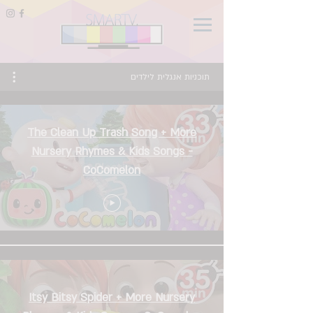
תוכניות אנגלית לילדים
The Clean Up Trash Song + More
Nursery Rhymes & Kids Songs -
CoComelon
Itsy Bitsy Spider + More Nursery