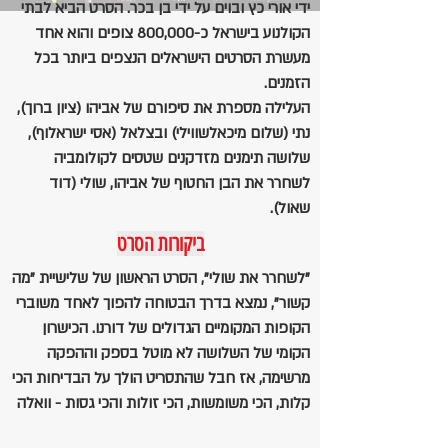
ידי אורי כץ ובוים על ידי בן בכר. הסרט הביא לבתי
הקולנוע בישראל כ-800,000 צופים והוא אחד
מעשרת הסרטים הישראלים הנצפים ביותר בכל
הזמנים.
העלילה מספרת את סיפורם של אביהו (ציון ברוך),
נתי (שלום מיכאלשווילי) ובצלאל (אסי ישראלוף),
שלושה תימנים מזדקנים שטסים לקולומביה
לשחרר את הבן החטוף של אביהו, שולי (דוד
שאול).
ביקורות הסרט
"לשחרר את שולי", הסרט הראשון של שלישיית "מה
קשור", נמצא בדרך הבטוחה להפוך לאחד משוברי
הקופות המקומיים הגדולים של דורנו. הכישרון
הקומי של השלושה לא מוטל בספק וההפקה
מרשימה, אז חבל שהתסריט הולך על הבדיחות הכי
קלות, הכי משומשות, הכי זולות והכי גסות - וואלה