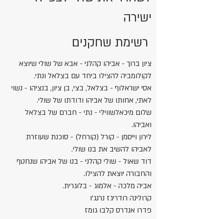
ישירה
רשימת שחקנים
ציון ברוך - אביהו קהלני - אבא של שולי שיוצא
לקולומביה להצילו ביחד עם בצלאל ונתי.
אסי ישראלוף - בצלאל, בצי, בן ציון, בנציהו - נשוי
לאתי, אחותו של אביהו ודודתו של שולי.
שלום מיכאלשווילי - נתי - חברם של בצלאל
ואביהו.
לירון וייסמן - קורל (קורחל) - סוכנת שעוזרת
לאביהו להשיב את בנו שולי.
דוד שאול - שולי קהלני - בנו של אביהו שנחטף
והחבורה יוצאת להצילו.
אביה מלכה - אלמוג - בלוגרית.
קרולינה רודריגז נרנג'ו
פדרו אנדרס קלבו גומז