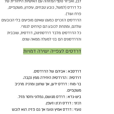
לבן, ואביזר נוסף המזוהה עם האישיות הייחודית של
כל דרדס (למשל, כובע טבחים, עיפרון, משקפיים,
פרח ועוד).
הדרדסים הזכרים כמעט שאינם מופיעים בלי הכובעים
שלהם, ומתחת לכובע הם קירחים לגמרי.
כל הדרדסים מלבד דרדסתינוק, דרדסית, שובבית
והדרדסונים הם בני למעלה ממאה שנים
.
דרדסים לצפייה ישירה דמויות
דרדסבא : אביהם של הדרדסים.
דרדסית : הדרדסית היחידה ממין נקבה.
בר-מוח : דרדס ידען, אך שחצן ומרגיז. מרכיב
משקפיים.
ביש-גדא : דרדס מגושם, גמלוני וחסר מזל.
רגזני : דרדס רגזן וזעפן.
נועזי : דרדס אמיץ ונועז אך גם פזיז. הוא לובש