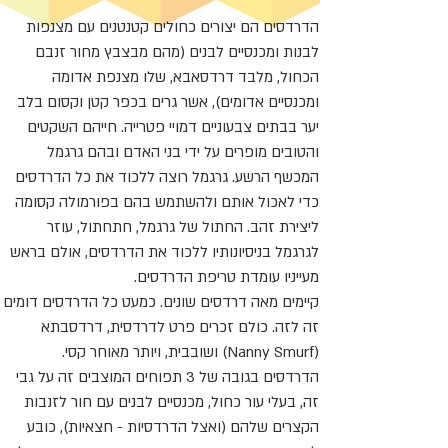
הדרדסים הם יצורים כחולים קטנטנים עם מצנפות
לבנות ומכנסיים לבנים (מהם מבצבץ מחור זנבם
הכחול, מלבד דרדסאבא, שלו מצנפת אדומה
ומכנסיים אדומים), אשר גרים בכפר קטן וקסום בלב
יער בבתים צבעוניים דמויי פטרייה. חייהם השקטים
והטובים מופרים על ידי בני האדם ובהם גרגמל
המכשף הרשע. גרגמל רוצה ללכוד את כל הדרדסים
כדי לאכול אותם ולהשתמש בהם בפורמולה קסומה
ליצירת זהב. החתול של גרגמל, חתחתול, עוזר
לגרגמל בניסיונותיו ללכוד את הדרדסים, אולם בראש
מעייניו עומדת טריפת הדרדסים.
קיימים מאה דרדסים שונים. כמעט כל הדרדסים דומים
זה לזה. כולם זכרים פרט לדרדסית, דרדסבתא
(Nanny Smurf) ושובבית, ויותר מאוחר קסי.
הדרדסים בגובה של 3 תפוחים המוצבים זה על גבי
זה, בעלי עור כחול, מכנסיים לבנים עם חור לזנבות
הקצרים שלהם (ואצל הדרדסיות - חצאיות), כובע