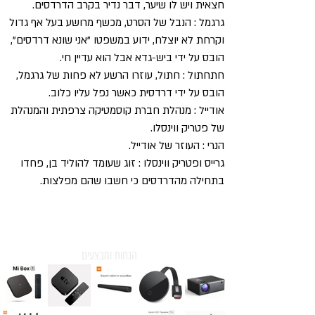
חצאית ויש לו שיער, דבר נדיר בקרב הדרדסים.
גרגמל : הנבל של הסרט, מכשף מרושע בעל אף גדול
וקרחת לא יוצלח, ידוע במשפטו "אני שונא דרדסים",
הובס על ידי ביש-גדא אבל הוא עדיין חי.
חתחתול : חתול, עוזרו הרשע לא פחות של גרגמל,
הובס על ידי דרדסית כאשר נפל עליו כלוב.
אודייל : מנהלת חברת קוסמטיקה צרפתית והמנהלת
של פטריק ווינסלו.
הנרי : העוזר של אודייל.
גרייס ופטריק ווינסלו : זוג שעומד להוליד בן, פחדו
בתחילה מהדרדסים כי חשבו שהם מפלצות.
הנחות ומבצעים