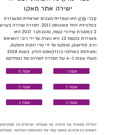
ישירה אתר מאקו
סַבְרִי מָרָנָן היא קומדיית מצבים ישראלית המשודרת
בטלוויזיה החל מאוגוסט 2011. הסדרה שודרה בערוץ
2 במסגרת שידורי קשת, ומנובמבר 2017 היא
משודרת בקשת 12. היא נוצרה על ידי רובי דואניאס
ויניב פולישוק, מופקת על ידי טדי יזמות והפקות,
ומצולמת באולפני ברודקאסט חולון. בשנת 2018
הועלו עונות 1–4 של הסדרה לשירות של נטפליקס
עונה 1
עונה 6
עונה 2
עונה 5
עונה 3
עונה 4
העלילה מתארת את סיפורה של משפחה ישראלית בה מתקיימים
נישואים בין-עדתיים, ובאופן קומי את הסטיגמות העדתיות. משפחת