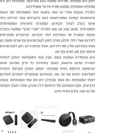
חסון היא משפחה מזרחית ממוצא צפון אפריקאי, ומשפחת רוזן היא
משפחה אשכנזית, ממוצא מזרח אירופי משווידניצה.
הסדרה עוקבת אחרי שי ושני, צאצאי שתי המשפחות תוך הצגת
סיטואציות קומיות שמתרחשות בעת ביקוריהם אצל הוריהם בימי
שישי בערב לצורך הקידוש המסורתי והארוחה המשפחתית
המסורתית. מכאן נובע גם שם הסדרה "סברי מרנן" שמקורו בפנייה
שפונה המארח אל האורחים לפני הקידוש. הביקורים מתקיימים
לסירוגין אצל רחל, סילבן ומירב חסון, לשם מגיעים גם אורנה ומשה כץ
ושתי בנותיהם, ואלין ומני וילדיהם; ואצל פנחס וריקי רוזן, לשם מגיעים
איתמר ובת זוגו, ואדם ובת זוגו.
כיוון שהסדרה עוסקת בשוני שבין שתי המשפחות הופקו לפתיח
הסדרה שלוש גרסאות, כאשר בתחילת כל פרק מופיעה אחת
הגרסאות הרומזת באיזו משפחה יעסוק הפרק ובגרסת הפתיח
השלישית רואים את שי, שני, ובנותיהם מתפצלים לשתיים והולכים
לשתי המשפחות. וזה אומר שבפרק יראו את שתי המשפחות. בעונה
הרביעית, עקב הוספתם של הדמויות לירי, אהרון, ספיר, והבת הקטנה
של שי ושני, צולם פתיח חדש.
הנחות ומבצעים