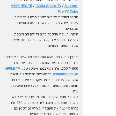
פרימיום לסטרימרים תחת 400-700 ש"ח -
MINIX NEO T5
 / 
nVidia Shield TV
 /
Amazon 
Fire TV Cube
מדובר בחברות פרימיום לסטרימרים שמבטיחים 
עבודה יציבה ורציפה עם איכות תמונה וסאונד 
משובחים.
היתרון העיקרי מהסטרימרים הזולים הם היכולת 
להריץ תכנים ללא תקיעות או הפרעות תוך שיפור 
איכות הסאונד והתמונה.
וכמובן שמעליהם נמצא הסטרימר של אפל והוא היקר 
ביותר בקטגוריה של המומלצים המחיר שלו נע בין 
800 ל-1200 ש"ח תלוי בנפח איחסון שלו
.
 APPLE TV 
4K יקר משמעותית
מהסטרימר הבסיסי של שיאומי 
אבל מציג עליונות בכל מה שקשור לאיכות, איכות 
תמונה, איכות סאונד, איכות האפליקציות והיציבות 
שלו.
כמו בכל מוצר היקר יתן יותר ויבטח יותר, אבל לא 
בהכרח שתצטרכו מעבר לזה סטרימר ב-250 ש"ח 
בהחלט יעשה את העבודה ומומלץ גם לסלון וגם 
לשימוש לא מקצועי בחדרים נוספים.