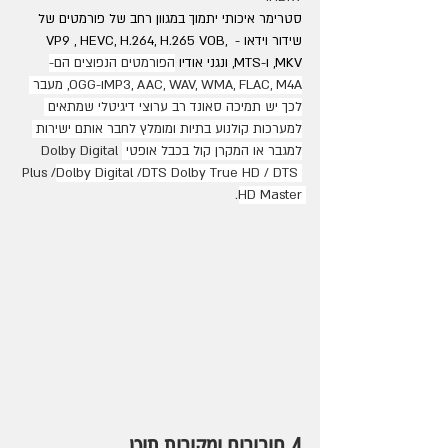
סטרימר איכותי יתמוך במגוון רחב של פורמטים של 
שידור וידאו - VP9 , HEVC, H.264, H.265 VOB, 
MKV, ו-MTS, ונגני אודיו 
הפורמטים הנפוצים הם-
MP3, AAC, WAV, WMA, FLAC, M4Aו-OGG, מעבר 
לכך יש תמיכה סאונד רב ערוצי דיגיטלי שמתאים 
למערכות קולנוע בתיות ומומלץ לחבר אותם ישירות 
למגבר או המקרן קול בכבל אופטי 
Dolby Digital 
Plus /
Dolby Digital /DTS Dolby True HD / DTS 
HD Master.
4.חיבורים ומקורות תוכן  