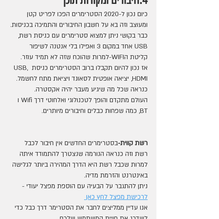
כיום נכון ל-2020 הסטרימרים הפכו לפריט קטן 
ומעוצב וזה בא על חשבון החיבורים והתמיכה בכניסות.
כבר בקושי ניתן למצוא סטרימרים עם כניסת רשת, 
USB אחד במקום 3 ואפילו בלי אנטנה לשיפור 
קליטת הWIFI-למרות שהוכח שזה לא תמיד עוזר.
אז נכון להיום תקבלו ברוב הסטרימרים כניסת USB, 
HDMI, יציאה אופטית לסאונד ויציאת מתח לחשמל. 
כנראה שכל מה שיגיע מעבר יהיה אקסטרה.
העולם מתקדם והופך לטכנולוגי ואלחוטי דרך Wifi ו 
BT, כמה שפחות כבלים וחיבורים מיותרים.
רשת קווית-
בסטרימרים החדשים אין חיבור לכבל 
רשת וזה כנראה הנורמה שנצטרך להתמודד איתה 
למרות שכבל רשת היא הדרך המהירה ביותר לגלישה 
באינטרנט והזרמת מדיה.
ניתן להתגבר על הבעיה עם הוספת מפצל יעודי -
לרכישת מפצל לחץ כאן 
אנו עדיין ממליצים לחבר את הסטרימר דרך כבל כדי 
לשדרג את חויית המשתמש שלכם.