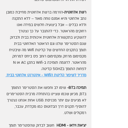
רשת אלחוטית-
הזרמה ברשת אלחוטית מחייבת כמובן 
נתב אלחוטי והיא אמנם נוחה מאוד – ללא התקנה 
וללא כבלים – אבל ביצועיה חלשים במידה ואנו 
רחוקים מהראוטר. כדי להתגבר על כך נצטרך 
להשקיע בתקשורת אלחוטית איכותית בבית ולבדוק 
שגם הסטרימר שלנו וגם הראוטר האלחוטי בבית 
תומך בתקנים החדשים של קליטת Wifi מה שיבטיח 
מקסימום מרחק ומקסימום רוחב פס ביחס למרחק 
מהראוטר. לדוגמה תומיכה ב-Wifi בתקן AC או N 
לפחות התומך ב5GHZ קליטה.
מדריך לשיפור קליטת הWifi - אינטרנט אלחוטי בבית 
תמיכה בBT-
 שימו לב וחפשו את הסטרימר התומך 
בBT, מכיוון שכמו שציינו בהתחלה מרבית הסטרימרים 
לא מגיעים עם יותר מכניסת USB אחת אנחנו נצטרך 
להוסיף תקנים דרך הבלוטוס כמו מקלדת, עכבר, 
רמקולים ושלט.
יציאת וידאו - HDMI 
 חשוב לבדוק שהסטרימר תומך 