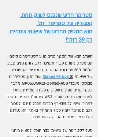
סטרימר חדש שנכנס לשוק תחת 
קטגוריה של סטרימר
 זול 
הוא הסטיק החדש של שיאומי שמחירו 
רק 39 דולר!
השלב הבא של הסטרימרים מגיע לסטרימרים סינים 
עם מפרט נתונים עשיר ותמיכה רחבה והם נעים סביב 
ה200-300 ש"ח וביניהם נכנס הסטרימר המפורסם 
של שיאומי  
 S
Xiaomi Mi box
ועוד מגוון סטרימרים 
מבוססי מעבדי 
Cortex-A53
S905X/S912-
, מדובר 
בסטרימרים מעולים שעושים עבודה מצויינת ביחס 
למחיר ומצויידים במעבדי 
Cortex-A53 ונותנים תמורה 
למחיר. שימו לב שבארץ חברות הכבלים ינסו למכור 
לכם סטרימר דומה כפול מהמחיר באתרי האינטרנט 
שלהם או במסגרת החבילה החודשית.
מעל לסטרימר של שיאומי כבר תוכלו למצוא מותגי 