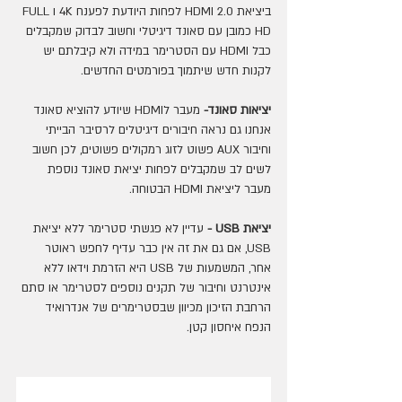
ביציאת HDMI 2.0 לפחות היודעת לפענח 4K וFULL 
HD כמובן עם סאונד דיגיטלי וחשוב לבדוק שמקבלים 
כבל HDMI עם הסטרימר במידה ולא קיבלתם יש 
לקנות חדש שיתמוך בפורמטים החדשים.
יציאות סאונד-
 מעבר לHDMI שיודע להוציא סאונד 
אנחנו גם נראה חיבורים דיגיטלים לרסיבר הבייתי 
וחיבור AUX פשוט לזוג רמקולים פשוטים, לכן חשוב 
לשים לב שמקבלים לפחות יציאת סאונד נוספת 
מעבר ליציאת HDMI הבטוחה.
יציאת USB -
 עדיין לא פגשתי סטרימר ללא יציאת 
USB, אם גם את זה אין כבר עדיף לחפש ראוטר 
אחר, המשמעות של USB היא הזרמת וידאו ללא 
אינטרנט וחיבור של תקנים נוספים לסטרימר או סתם 
הרחבת הזיכון מכיוון שבסטרימרים של אנדרואיד 
הנפח איחסון קטן.