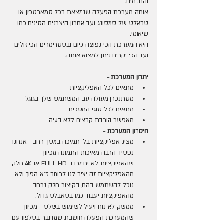
והחכמים.
אותה מערכת הפעלה שנמצאת בכל סמארטפון או 
טבאלט של סמסונג ועד אחרון היצרנים הסינים כמו 
שיאומי.
היא המערכת הכי נפוצה כיום ובסטרימרים הכי זולים 
ועד הכי יקרים ניתן למצוא אותה.
יתרון המערכת - 
מתאים לכל האפליקציות 
מסתנכרן מעולה עם המשתמש שלך בגוגל
מתאים לכל סוגי המסכים 
מאפשר הורדת קבצים ללא בעיה
חיסרון המערכת - 
מציג אפליקציות בלי תמיכה במסך רחב - אנחנו 
נפסיד הרבה מאיכות התמונה מכיוון 
שהאפיקציות לא יתמכו ב FULL HD או 4K.חלק 
מהאפליקציות זה יציב לנו לרוחב ז"א הפוך ולא 
נוכל להשתמש בהם, בקיצור חלק נרחב 
מהאפיקציות יעבוד כמו בטאבלט גדול.
ממשק לא נוח ויעיל לשימוש בשלט - מכיוון 
שהמערכת הפעלה חושבת שמדובר בטלפון עם 