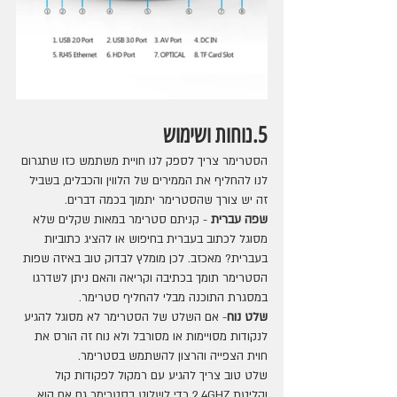
5.נוחות ושימוש
הסטרימר צריך לספק לנו חויית משתמש כזו שתגרום 
לנו להחליף את הממירים של הלווין והכבלים, בשביל 
זה יש צורך שהסטרימר יתמוך בכמה דברים.
שפה עברית 
- קניתם סטרימר במאות שקלים שלא 
מסוגל לכתוב בעברית בחיפוש או להציג כתוביות 
בעברית? מאכזב. לכן מומלץ לבדוק טוב באיזה שפות 
הסטרימר תומך בכתיבה וקריאה והאם ניתן לשדרגו 
במסגרת התוכנה מבלי להחליף סטרימר.
שלט נוח
- אם השלט של הסטרימר לא מסוגל להגיע 
לנקודות מסויימות או מסורבל ולא נוח זה הורס את 
חוית הצפייה והרצון להשתמש בסטרימר.
שלט טוב צריך להגיע עם רמקול לפקודות קול 
וקליטת 2.4GHZ כדי לשלוט בסטרימר גם אם הוא 