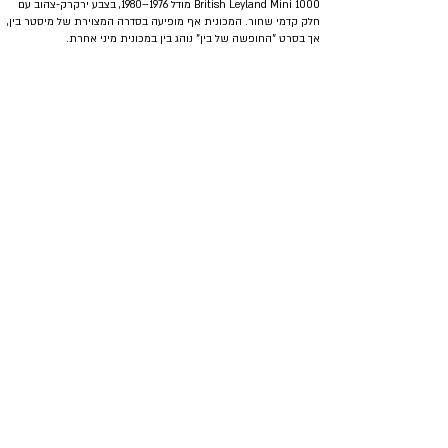
British Leyland Mini 1000 מודל 1976–1980, בצבע ירקרק-צהוב עם
חלק קדמי שחור. המכונית אף מופיעה בסדרה המצוירת של מיסטר בין,
אך בסרט "החופשה של בין" נוהג בין במכונית מיני אחרת.
הנחות ומבצעים