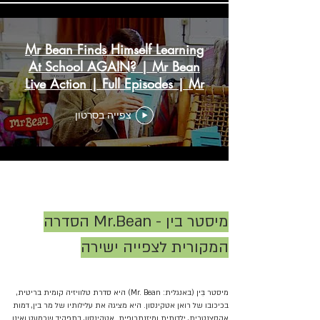
Mr Bean Finds Himself Learning
At School AGAIN? | Mr Bean
Live Action | Full Episodes | Mr
Bean
צפייה בסרטון
טען עוד
מיסטר בין - Mr.Bean הסדרה
המקורית לצפייה ישירה
מיסטר בִּין (באנגלית: Mr. Bean) היא סדרת טלוויזיה קומית בריטית,
בכיכובו של רואן אטקינסון. היא מציגה את עלילותיו של מר בין, דמות
אקסצנטרית, ילדותית ומיזנתרופית. אטקינסון, בתפקיד שכמעט ואינו