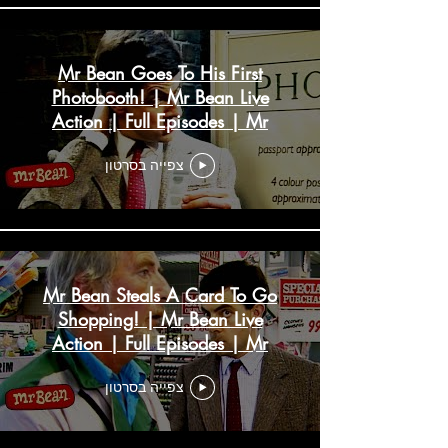
Mr Bean Goes To His First
Photobooth! | Mr Bean Live
Action | Full Episodes | Mr
Bean
צפייה בסרטון
Mr Bean Steals A Card To Go
Shopping! | Mr Bean Live
Action | Full Episodes | Mr
Bean
צפייה בסרטון