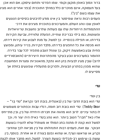
ברור ונמוך באופן מוקצן וקומי. שמו הפרטי ותחום עיסוקו, אם הוא אכן
בעל תעסוקה, אינם מוזכרים כלל במהלך התוכנית (בפני אחרים הוא מציג
את עצמו בשם "בין").
פעמים רבות נראה שמיסטר בין אינו מודע להיבטים בסיסיים הנוגעים
לאופן שבו נוהג העולם, והמערכונים בתוכנית מציגים את דרכי
ההתמודדות הייחודיות שלו עם פעולות שלרוב נחשבות טריוויאליות
ופשוטות, כמו בילוי בבריכת שחייה, הפעלת טלוויזיה, צביעת הקירות
בדירתו, או תפילה בכנסייה. כך למשל, על מנת לצבוע את קירות דירתו,
הוא מכסה את כל החפצים בדירתו, מלבד הקירות, בנייר עיתון, ומפוצץ
פחית צבע באמצעות זיקוק, כך שנוזל הצבע מתפזר לכל עבר בדירה.
ההומור במערכונים נובע בעיקר מהפתרונות היצירתיים (והאבסורדיים
לרוב) שבִּין מציג לבעיות בהן הוא נתקל, מהאנוכיות ומצרות המחשבה
שהוא מפגין בפתרון הבעיות, ולפרקים מתעלוליו שפוגעים בזולת אך
מסייעים לו.
טדי
בין וטדי
טדי הוא בובת הדובי של בין (באנגלית, בובת דובי נקראת "טדי בֵּר" –
Teddy Bear). טדי הוא בובת דוב חומה, רגליו עבות וכפתורים משמשים
לו בתור עיניים. לרוב הוא מהווה את חברתו היחידה של בין, ובין מתייחס
אליו כאל "חברו" הטוב ביותר. הוא נוהג בטדי כאילו היה יצור חי, וכך
למשל הוא קונה לו מתנה בחג המולד או משתדל שלא להעירו בשעות
הבוקר. עם זאת, פעמים רבות התנהלותו של בין מביאה לכך שהדובי
נקרע, או שראשו נערף, או שהוא נפגם בצורה זו או אחרת. בנוסף, בין
עושה בו שימוש רב-תכליתי בשעת הצורך. למשל, הוא מחבר אותו לקצה