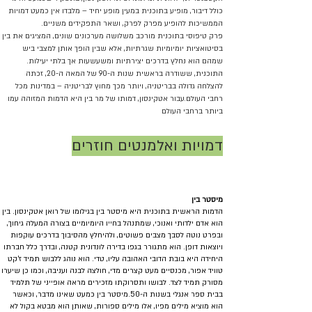
כולל דיבור, מופיע בתוכנית במעין מופע יחיד – מלבדו אין כמעט דמויות
הממשיכות להופיע מפרק לפרק, ושאר התפקידים משניים.
פרק טיפוסי בתוכנית מורכב משלושה מערכונים שונים, המציגים את בין
בסיטואציות יומיומיות שגרתיות, אלא שבין הופך אותן למצבי ביש
שמהם הוא נחלץ בדרכים יצירתיות ומשעשעות אך בלתי יעילות.
התוכנית, ששודרה בראשית שנות ה-90 של המאה ה-20, זכתה
להצלחה גדולה בבריטניה, ויותר מכך מחוץ לבריטניה – במדינות מכל
רחבי העולם.עבור אטקינסון, דמותו של מר בין היא הדמות המזוהה עמו
ביותר ברחבי העולם
דמויות ואלמנטים חוזרים
מיסטר בין
הדמות הראשית בתוכנית היא מיסטר בין בגילומו של רואן אטקינסון. בין
הוא אדם ילדותי ואנוכי, שמתנהל בחייו היומיומיים בצורה המעלה גיחוך,
ובפרט נוטה לסבך מצבים פשוטים, ולהיחלץ מהסיבוך בדרכים עוקפות
ויוצאות דופן. הוא מתגורר בגפו בדירה לונדונית קטנה, ובדרך כלל חברתו
היחידה היא בובת הדובי האהובה עליו, טדי. הוא נוהג ללבוש תמיד ז'קט
טוויד אפור, מכנסיים מעט קצרים מדי, חולצה לבנה ועניבה, וכמו כן שיערו
מסורק תמיד לצד. לבושו ותסרוקתו מזכירים מראה אופייני של תלמיד
בבית ספר אנגלי בשנות ה-50.מיסטר בין כמעט שאינו מדבר, וכאשר
הוא מוציא מילים מפיו, אלו מילים ספורות, שאותן הוא מבטא בקול לא