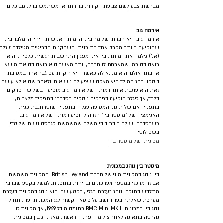
מברשת צבע לשם צביעת הקירות בדירתו, או משתמש בו לניגוב כלים.
אירמה גוב
אירמה גוב היא חברתו של מר בין, והדמות האנושית היחידה, מלבד בין,
שהופיעה ביותר מפרק אחד בתוכנית. השחקנית הבריטית מטילדה זיגלר
(אנ') גילמה את דמותה. בין אינו מפגין התחשבות רגשית כלפיה, והוא
רואה בה כמי שמארחת לו חברה, יותר מאשר הוא רואה בה את מושא
אהבתו. אולם, הוא מקנא לה כאשר היא רוקדת עם גבר אחר במסיבת
דיסקו. בחג המולד היא מצפה שיציע לה נישואים, ולאחר שהוא לא עושה
זאת היא עוזבת אותו. דמותה של אירמה גוב מופיעה בשלושה פרקים
בלבד, אך זיגלר הופיעה בפרקים נוספים בסדרה: בתפקיד מלצרית,
בתפקיד אם של תינוק המסיעה עגלה ובתפקיד שוטרת.בתוכנית
האנימציה של "מיסטר בין" חזרה להופיע דמותה של אירמה גוב,
כשבסדרה יש לה בובת דובי משלה שמשמשת כגרסה נשית של טדי
בשם לוטי.
מכוניתו של מיסטר בין
מיסטר בין נוהג במכונית
בין נוהג במכונית מיני של חברת British Leyland. המכונית משמשת
אביזר מרכזי במספר מערכונים ובדיחות בתוכנית, למשל בקטע שבו בין
מתלבש בתוכה ונוהג בעזרת רגליו, בקטע שבו הוא נוהג במכונית בעזרת
מערכת שאלתר בעודו יושב על כיסא הקשור לגג המכונית ועוד. תחילה
נהג בין במכונית BMC Mini MK II כתומה מודל 1969, אך מכונית זו
נהרסה בתאונה לאחר צילומי הפרק הראשון. מאז נהג בין במכונית