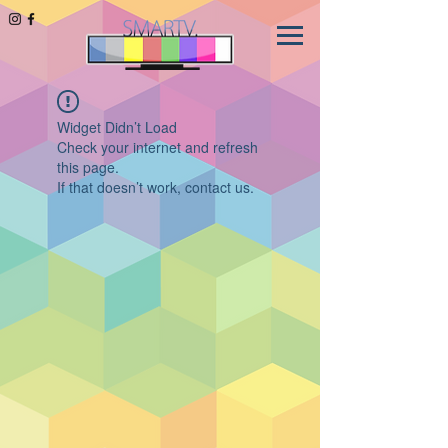
Widget Didn’t Load
Check your internet and refresh
this page.
If that doesn’t work, contact us.