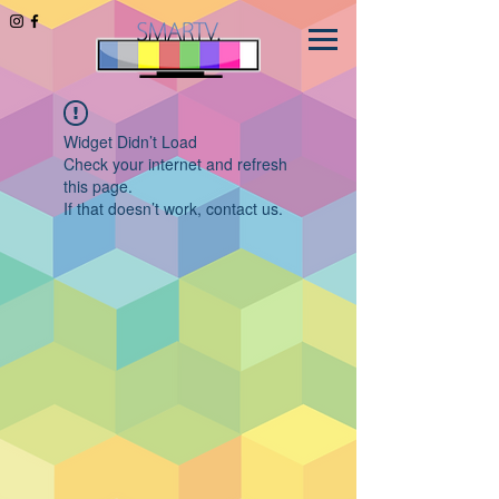
Widget Didn’t Load
Check your internet and refresh
this page.
If that doesn’t work, contact us.