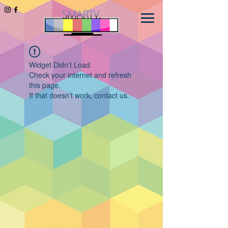
Widget Didn’t Load
Check your internet and refresh
this page.
If that doesn’t work, contact us.