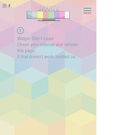
Widget Didn’t Load
Check your internet and refresh
this page.
If that doesn’t work, contact us.