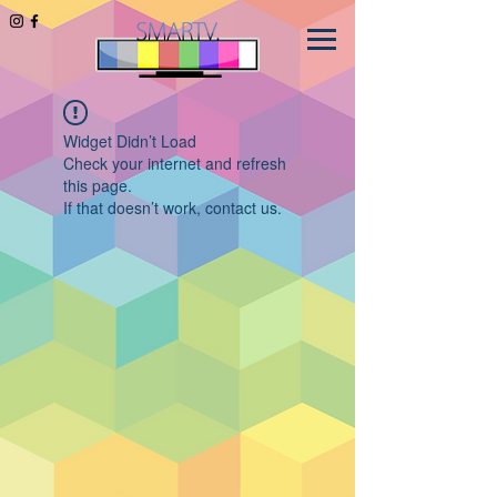
Widget Didn’t Load
Check your internet and refresh
this page.
If that doesn’t work, contact us.