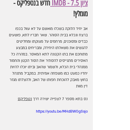
ציון IMDB - 7.5
חדש בנטפליקס - 
מומלץ!
אב יחיד הלוקה בשכלו מואשם על לא עוול בכפו 
ברצח ונכלא בבית הסוהר. שאר חבריו לתא, פושעים 
כבדים ומסוכנים, מרחמים על מצוקתו ומחליטים 
להגשים את משאלתו היחידה, ומבריחים במבצע 
מתוחכם את בתו הקטנה לתא המאסר. במהרה כל 
האסירים מתגייסים להסתיר את הסוד הקטן והחמוד 
ממנהלי בית הכלא, ולשמור שהאב וביתו יוכלו להיות 
יחדיו כמעט כמו משפחה אמיתית. במקביל מתנהל 
בחוץ מאבק להוכחת חפותו של האב, ולהצלתו מגזר 
דין מוות
נס בתא מספר 7 לצפייה ישירה דרך 
נטפליקס
https://youtu.be/MHdBW0gSsjo