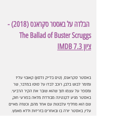
הבלדה על באסטר סקראגס (2018) - 
The Ballad of Buster Scruggs
ציון IMDB 7.3
באסטר סקראגס, (טים בלייק נלסון) קאובוי עליז 
ומזמר לבוש בלבן, רוכב לבדו על סוסו במדבר, שר 
ומספר על עצמו תוך שהוא שובר את הקיר הרביעי. 
באסטר מגיע לקנטינה מבודדת מלאה בפורעי חוק, 
שם הוא מחליף עלבונות עם אחד מהם, וכשזה מאיים 
עליו, באסטר יורה בו ובאחרים בזריזות וללא מאמץ. 
בהמשך הוא ניגש לעיירה ונכנס למסבאה. במסבאה 
מחייבים אותו להשאיר את אקדחו בדלפק הכניסה, 
בהתאם למדיניות הנשק של המקום.  באסטר מצטרף 