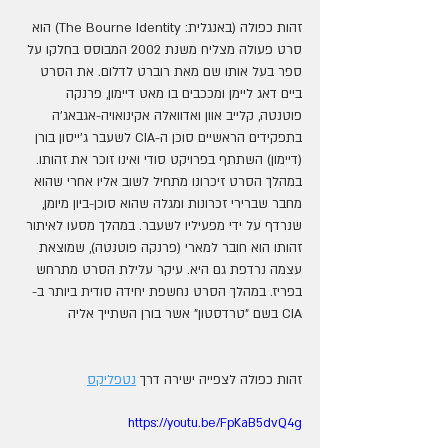
זהות כפולה (באנגלית: The Bourne Identity) הוא 
סרט פעולה מצליח משנת 2002 המבוסס בחלקו על 
ספר בעל אותו שם מאת רוברט לדלום. את הסרט 
ביים דאג ליימן ומככבים בו מאט דיימון, פרנקה 
פוטנטה, קלייב אוון ואדוואלה אקינואויה-אגבאג'ה 
בתפקידים הראשיים סוכן ה-CIA לשעבר ג'ייסון בורן 
(דיימון) השתתף בפרויקט סודי ואינו זוכר את זהותו. 
במהלך הסרט זיכרונו מתחיל לשוב אליו אחרי שהוא 
מחבר שברירי זכרונות ומגלה שהוא סוכן-ביון מיומן, 
שנרדף על ידי מפעיליו לשעבר. במהלך מסעו לאיתור 
זהותו הוא חובר למארי (פרנקה פוטנטה), שמוצאת 
עצמה נרדפת גם היא. עיקר עלילת הסרט מתרחש 
בפריז. במהלך הסרט נחשפת יחידה סודית ביותר ב-
CIA בשם "טרדסטון" אשר בורן השתייך אליה
זהות כפולה לצפייה ישירה דרך 
נטפליקס
https://youtu.be/FpKaB5dvQ4g