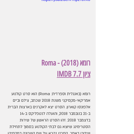
רומא (2018) - Roma 
ציון IMDB 7.7
רומא (באנגלית וספרדית: Roma) הוא סרט קולנוע 
אמריקאי-מקסיקני משנת 2018 שכתב, צילם וביים 
אלפונסו קוארון. הסרט יצא לאקרנים בארצות הברית 
ב-21 בנובמבר 2018, והועלה לנטפליקס ב-14 
בדצמבר 2018. זהו הסרט הראשון של שירות 
הסטרימינג שיוצא גם לבתי הקולנוע בסמוך לתחילת 
שידורו באתר. הסרט נקרא על שם השכונה במקסיקו 