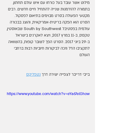
מילוט אשר עובד בעל כורחו עם איש עולם תחתון, 
בתמורה להזדמנות שנייה להתחיל חיים חדשים. רבים 
מקטעי הפעולה בסרט מבוימים בתיאום לפסקול.  
הסרט הוא הפקה בריטית-אמריקאית, והוצג בבכורה 
עולמית בפסטיבל South by Southwest שבאוסטין, 
טקסס, ב-11 במרץ 2017, ויצא לאקרנים בישראל 
ב-29 ביוני 2017. הסרט הפך לשובר קופות, בהשוואה 
לתקציבו הדל וזכה לביקורות חיוביות רבות ברחבי 
העולם
בייבי דרייבר לצפייה ישירה דרך 
נטפליקס
https://www.youtube.com/watch?v=eYa67elGhow