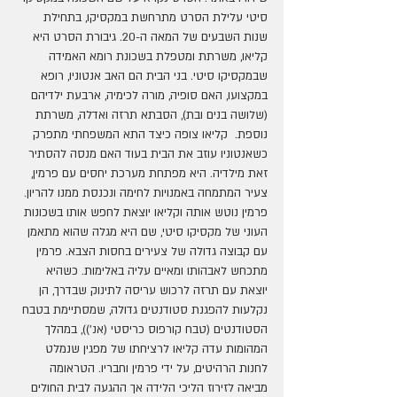
סיטי עלילת הסרט מתרחשת במקסיקו, בתחילת 
שנות השבעים של המאה ה-20. גיבורת הסרט היא 
קליאו, משרתת ומטפלת בשכונת רומא האמידה 
שבמקסיקו סיטי. בני הבית הם האב אנטוניו, רופא 
במקצועו, האם סופיה, מורה לכימיה, ארבעת ילדיהם 
(שלושה בנים ובת), הסבתא תרזה ואדלה, משרתת 
נוספת.  קליאו צופה כיצד התא המשפחתי מתפרק 
כשאנטוניו עוזב את הבית בעוד האם מנסה להסתיר 
זאת מילדיה. היא מפתחת מערכת יחסים עם פרמין, 
צעיר המתמחה באמנויות לחימה ונכנסת ממנו להריון. 
פרמין נוטש אותה וקליאו יוצאת לחפש אותו בשכונות 
העוני של מקסיקו סיטי, שם היא מגלה שהוא מתאמן 
עם קבוצה גדולה של צעירים בחסות הצבא. פרמין 
מתכחש לאבהותו ומאיים עליה באלימות. כשהיא 
יוצאת עם תרזה לרכוש עריסה לתינוק שבדרך, הן 
נקלעות להפגנת סטודנטים גדולה, שמסתיימת בטבח 
הסטודנטים (טבח קורפוס כריסטי (אנ')), במהלך 
המהומות עדה קליאו לרציחתו של מפגין שנמלט 
לחנות הרהיטים, על ידי פרמין וחבריו. הטראומה 
מביאה לזירוז הליכי הלידה אך ההגעה לבית החולים 