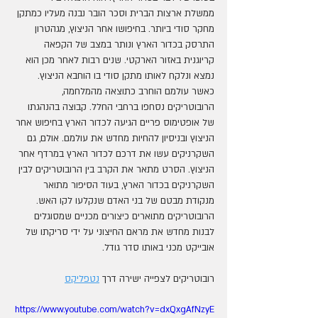
ממשלת ארצות הברית וסכר הובר נבנה מעליו כמתקן 
מחקר סודי ביותר. בחיפושו אחר הניצוץ, מגהטרון 
התרסק בכדור הארץ ונותר במצב של הקפאה 
קריוגנית באזור הארקטי. שנים רבות לאחר מכן הוא 
נמצא ונלקח לאותו מתקן סודי בו הוחבא הניצוץ.  
כאשר עולמם הוחרב כתוצאה מהמלחמה, 
הרובוטריקים נסחפו ברחבי החלל. קבוצה בהנהגתו 
של אופטימוס פריים הגיעה לכדור הארץ בחיפוש אחר 
הניצוץ ובניסיון להחיות מחדש את עולמם. אולם, גם 
השקרניקים עשו את דרכם לכדור הארץ במרדף אחר 
הניצוץ. הסרט מתאר את הקרב בין הרובוטריקים לבין 
השקרניקים בכדור הארץ, בעוד הסיפור מתואר 
מנקודת מבטם של בני האדם שנקלעו לקו האש. 
הרובוטריקים מתוארים כיצורים מכניים שמסוגלים 
לבנות מחדש את מראם החיצוני על ידי סריקתו של 
אובייקט מכני באותו סדר גודל.
רובוטריקים לצפייה ישירה דרך 
נטפליקס
https://www.youtube.com/watch?v=dxQxgAfNzyE