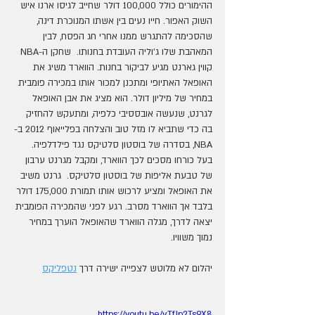
ההימורים כולל 100,000 דולר שחייב לגיסו ארנו איש 
השוק האפור. חייו נעים בין אשתו המנוכרת דינה, 
שהסכימה להתגרש ממנו אחרי חג הפסח, לבין 
המאהבת שלו ג'וליה העובדת בחנותו.  שחקן ה-NBA 
קווין גארנט מגיע לביקור בחנות. הווארד משיג את 
האופאל האתיופי ומתכנן למכור אותו במכירה פומבית 
במחיר של מיליון דולר. הוא מציג את אבן האופאל 
לגרנט, שנעשה אובססיבי כלפיה, ומתעקש להחזיק 
בה כדי שתביא לו מזל טוב והצלחה בפלייאוף 2012 ב-
NBA, בסדרה של בוסטון סלטיקס נגד פילדלפיה. 
בעל כורחו מסכים לכך הווארד, ומקבל מגרנט ערבון 
של טבעת אליפות של בוסטון סלטיקס.  גרנט משיב 
את האופאל ומציע לרכוש אותו תמורת 175,000 דולר 
בלבד אך הווארד מסרב. רגע לפני שהמכירה הפומבית 
יצאה לדרך, מגלה הווארד שהאופאל הוערך במחיר 
נמוך משוויו.  
יהלום לא מלוטש לצפייה ישירה דרך 
נטפליקס
https://youtu.be/vTfJp2Ts9X8