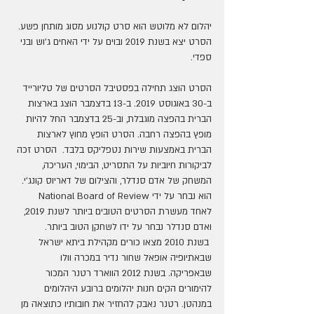
יהלום לא מלוטש הוא סרט קולנוע מסוג מותחן פשע. 
הסרט יצא בשנת 2019 ובוים על ידי האחים ג'וש ובני 
ספדי.
הסרט הוצג תחילה בפסטיבל הסרטים של טליורייד 
ב-30 באוגוסט 2019. ב-13 בדצמבר הוצג בארצות 
הברית בהפצה מוגבלת, וב-25 בדצמבר החל להיות 
מופץ בהפצה רחבה. הסרט הופץ מחוץ לארצות 
הברית באמצעות שירות נטפליקס בלבד.  הסרט זכה 
לביקורות חיוביות על התסריט, הבימוי, העריכה, 
המשחק של אדם סנדלר, והצילום של דאריוס קונג'י. 
הוא נבחר על ידי National Board of Review 
לאחד מעשרת הסרטים הטובים ביותר לשנת 2019, 
ואדם סנדלר נבחר על ידו לשחקן הטוב ביותר.
 בשנת 2010 מצאו כורים מקהילת ביתא ישראל 
שבאתיופיה אופאל שחור נדיר במכרה וולו 
שבאפריקה. בשנת 2012 הווארד רטנר המכור 
להימורים הקים חנות יהלומים ברובע היהלומים 
במנהטן. רטנר נאבק להחזיר את חובותיו כתוצאה מן 