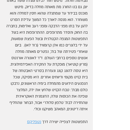
מבויתות חולות.  מיטש חוזר לביתו ומגלה שעוד באותו 
יום, גם בנו החורג מת מאותה מחלה בדיוק. מיטש 
מוכנס בבידוד עד שמתגלה שהוא חסין למחלה והוא 
משוחרר. הוא מנסה לאורך כל המשך עלילת הסרט 
להגן על בתו מפני הדבקה ומפני רעב ואלימות, בחברה 
בה החוק והסדר מתרופפים. ההתרופפות היא בשל 
התפשטות המגפה הקטלנית ובשל הפצת שמועות, 
על ידי בלוגרים כמו אלן קרומוויד (ג'וד לאו).  ביום 
שאחרי פטירתה של בת', נפטרים מאותה מחלה 
אנשים נוספים ברחבי העולם. ד"ר לאונורה אורנטס 
(מריון קוטיאר) מופקדת על החקירה האפידמיולוגית. 
היא טסה להונג קונג ונעזרת בסרטי האבטחה של 
בית קזינו מקומי ודיווחים אחרים. היא מסיקה, שכל 
הנפגעים הידועים מהמחלה בימיה הראשונים, נדבקו 
כולם מבת': טבח הקזינו שלחץ את ידה, המלצר 
שפינה את הכוסות שלה, הדוגמנית האוקראינית 
שהחזירה לבת' טלפון סלולרי אבוד, הבחור שהחליף 
איתה ז'יטונים, המאהב משיקגו וכולי.
התפשטות לצפייה ישירה דרך 
נטפליקס