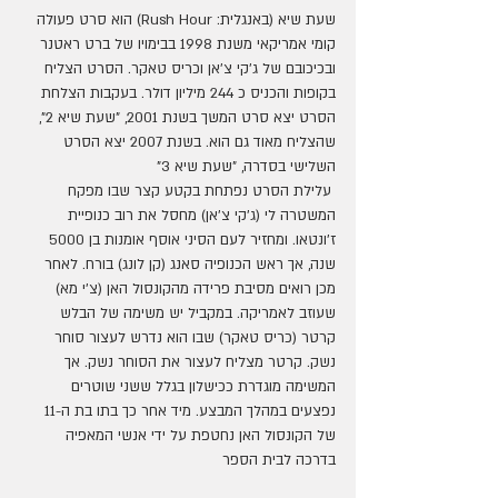
שעת שיא (באנגלית: Rush Hour) הוא סרט פעולה 
קומי אמריקאי משנת 1998 בבימויו של ברט ראטנר 
ובכיכובם של ג'קי צ'אן וכריס טאקר. הסרט הצליח 
בקופות והכניס כ 244 מיליון דולר. בעקבות הצלחת 
הסרט יצא סרט המשך בשנת 2001, "שעת שיא 2", 
שהצליח מאוד גם הוא. בשנת 2007 יצא הסרט 
השלישי בסדרה, "שעת שיא 3"
 עלילת הסרט נפתחת בקטע קצר שבו מפקח 
המשטרה לי (ג'קי צ'אן) מחסל את רוב כנופיית 
ז'ונטאו. ומחזיר לעם הסיני אוסף אומנות בן 5000 
שנה, אך ראש הכנופיה סאנג (קן לונג) בורח. לאחר 
מכן רואים מסיבת פרידה מהקונסול האן (צ'י מא) 
שעוזב לאמריקה. במקביל יש משימה של הבלש 
קרטר (כריס טאקר) שבו הוא נדרש לעצור סוחר 
נשק. קרטר מצליח לעצור את הסוחר נשק. אך 
המשימה מוגדרת ככישלון בגלל ששני שוטרים 
נפצעים במהלך המבצע. מיד אחר כך בתו בת ה-11 
של הקונסול האן נחטפת על ידי אנשי המאפיה 
בדרכה לבית הספר