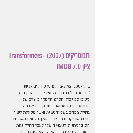
Transformers - (2007) רובוטריקים
ציון IMDB 7.0
ביוני 2007 יצא לאקרנים סרט הלייב אקשן 
"רובוטריקים" בבימויו של מייקל ביי ובהפקתו של 
סטיבן ספילברג. הסרט התמקד ביוצרם של 
הרובוטריקים, שמתואר בתור קוביית אנרגיה 
גדולת-ממדים בשם "הניצוץ", ואשר מסוגלת ליצור 
חיים מאובייקטים מכניים. במהלך מלחמת האזרחים 
הסייברטרונית, הניצוץ הושלך לעבר החלל ונחת 
בסופו של דבר בכדור הארץ. הוא התגלה בידי 