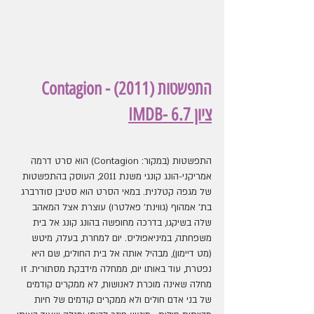
התפשטות (2011) - Contagion
ציון IMDB- 6.7
התפשטות (במקור: Contagion) הוא סרט דרמה 
אמריקני-הונג קונגי משנת 2011, העוסק בהתפשטות 
של מגפה קטלנית. במאי הסרט הוא סטיבן סודרברג 
בת' אמהוף (גווינת' פאלטרו) עוצרת אצל המאהב 
שלה בשיקגו, בדרכה מחופשה בהונג קונג אל בית 
משפחתה, במיניאפוליס. יום למחרת, בעלה, מיטש 
(מט דיימון), מבהיל אותה אל בית החולים, שם היא 
נפטרת, עוד באותו יום, ממחלה מידבקת מסתורית. זו 
מחלה שאינה מוכרת לאנושות, לא ממקרים קודמים 
של בני אדם חולים ולא ממקרים קודמים של חיות 