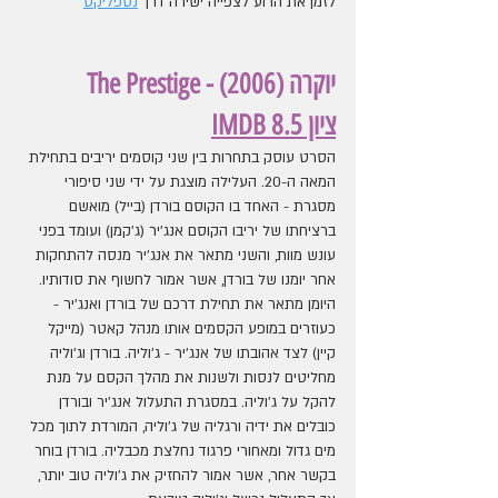
לזמן את הרוע לצפייה ישירה דרך 
נטפליקס
יוקרה (2006) - The Prestige
ציון IMDB 8.5
הסרט עוסק בתחרות בין שני קוסמים יריבים בתחילת 
המאה ה-20. העלילה מוצגת על ידי שני סיפורי 
מסגרת - האחד בו הקוסם בורדן (בייל) מואשם 
ברציחתו של יריבו הקוסם אנג'יר (ג'קמן) ועומד בפני 
עונש מוות, והשני מתאר את אנג'יר מנסה להתחקות 
אחר יומנו של בורדן, אשר אמור לחשוף את סודותיו.  
היומן מתאר את תחילת דרכם של בורדן ואנג'יר - 
כעוזרים במופע הקסמים אותו מנהל קאטר (מייקל 
קיין) לצד אהובתו של אנג'יר - ג'וליה. בורדן וג'וליה 
מחליטים לנסות ולשנות את מהלך הקסם על מנת 
להקל על ג'וליה. במסגרת התעלול אנג'יר ובורדן 
כובלים את ידיה ורגליה של ג'וליה, המורדת לתוך מכל 
מים גדול ומאחורי פרגוד נחלצת מכבליה. בורדן בוחר 
בקשר אחר, אשר אמור להחזיק את ג'וליה טוב יותר, 