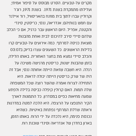
מקרים על-טבעיים. הסרט מבוסס על סיפור אמיתי, 
ועלילתו מתמקדת בשנת 1971.  בשנת 1971, רוג'ר 
וקרוליין עברו לתוך בית מוזנח בהאריסוויל, רוד איילנד 
עם חמש בנותיהם; אנדריאה, ננסי, כריסטין, סינדי 
והקטנה, אפריל. היום הראשון עבר כרגיל, אם כי הכלב 
שלהם סיידי סירב להיכנס לבית ואחת מהבנות 
מוצאת כניסה למרתף. כמה אירועים על-טבעיים קרו 
בלילות הראשונים. כל השעונים עצרו בדיוק ב03:07 
והכלב סיידי נמצא מת בחצר האחורית. באותו הלילה, 
בזמן שהבנות ישנות, כריסטין מרגישה משיכה על 
רגלה. היא חשבה שזאת הייתה אחותה ננסי, אבל זה 
היה שד שרק כריסטין הייתה יכולה לראות. היא 
התחילה לצרוח ואמרה שהשד רוצה שכל המשפחה 
שלה תמות. האם קרולין קיפלה כביסה בלילה ולפתע 
שמעה מחיאות כפיים במסדרון. כל התמונות לאורך 
הקיר התנפצו על הרצפה. היא הלכה למטה במדרגות 
וראתה שדלת המרתף נפתחת באיטיות. כשהיא 
נכנסת פנימה, היא נלכדה על ידי הרוח. באותו הזמן, 
בארון בחדרן של אנדריאה וסינדי שוכנת רוח.