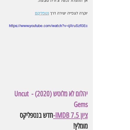
אך התעלול נכשל וג'וליה טובעת.  
יוקרה לצפייה ישירה דרך 
נטפליקס
https://www.youtube.com/watch?v=ijXruSzfGEc
יהלום לא מלוטש (2020) - Uncut 
Gems 
ציון IMDB 7.5
-
חדש בנטפליקס 
מומלץ!