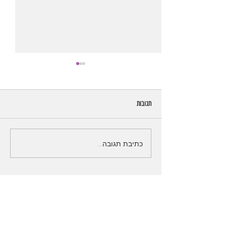
תגובות
נטפליקס בחינם - נטפליקס משחררת
כתיבת תגובה...
תכנים בחינם!