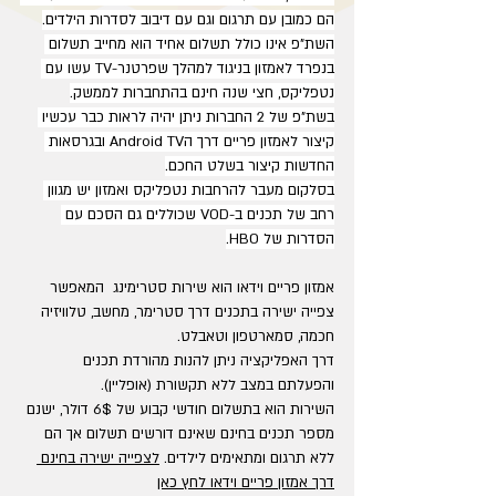
הם כמובן עם תרגום וגם עם דיבוב לסדרות הילדים.
השת"פ אינו כולל תשלום אחיד הוא מחייב תשלום 
בנפרד לאמזון בניגוד למהלך שפרטנר-TV עשו עם 
נטפליקס, חצי שנה חינם בהתחברות לממשק.
בשת"פ של 2 החברות ניתן יהיה לראות כבר עכשיו 
קיצור לאמזון פריים דרך הAndroid TV ובגרסאות 
החדשות קיצור בשלט החכם.
בסלקום מעבר להרחבות נטפליקס ואמזון יש מגוון 
רחב של תכנים ב-VOD שכוללים גם הסכם עם 
הסדרות של HBO.
אמזון פריים וידאו הוא שירות סטרימינג  המאפשר  
צפייה ישירה בתכנים דרך סטרימר, מחשב, טלוויזיה 
חכמה, סמארטפון וטאבלט.
דרך האפליקציה ניתן להנות מהורדת תכנים 
והפעלתם במצב ללא תקשורת (אופליין).
השירות הוא בתשלום חודשי קבוע של 6$ דולר, ישנם 
מספר תכנים בחינם שאינם דורשים תשלום אך הם 
ללא תרגום ומתאימים לילדים. 
לצפייה ישירה בחינם 
דרך אמזון פריים וידאו לחץ כאן