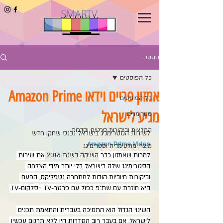
פוסט
כל הפוסטים
אמזון פריים וידאו Amazon Prime
כל הפוסטים
מגיע לישראל
סטרימרים
המלצות וביקורות סרטים וסדרות
לשירות הסטרימניג בישראל נכנס שחקן חדש 
, 
Amazon Prime Video
מוצרי מולטימדיה וסטרימינג
למרות שאמזון כבר
השיקה בשנת 2016 
את שירות 
הסטרימינג שלה בישראל בלי יותר מידי הצלחה 
וביקורות חיוביות הודות למתחרה 
נטפליקס
, הפעם 
היא חוזרת עם שת"פ כפול עם פרטר-TV +סלקום-TV.
השינוי הגדול הוא התמיכה בעברית והתאמת תכנים 
לישראל, אם בעבר רוב הסדרות היו ללא תרגום עכשיו 