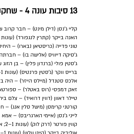
13 סיבות עונה 4 - שחקנים ודמויות
קליי ג'נסן (דילן מינט) – חבר קרוב 
האנה בייקר (קתרין לנגפורד) (עונות 1–2) – הדמות הראשית בסדרה.
טוני פדייה (כריסטיאן נבארו) – היח
ג'סיקה דייוויס (אלישה בו) – חברת
ג'סטין פולי (ברנדון פלין) – בן הזוג ש
ברייס ווקר (ג'סטין פרנטיס) (עונות 1–3, אורח בעונה 4) – חבר טוב של ג'סטין.
אלכס סטנדל (מיילס הייזר) – היה ב
זאק דמפסי (רוס באטלר) – ספורטאי 
טיילר דאוון (דווין דרואיד) – צלם 
קורטני קרימסן (מישל סלין אנג) – 
לייני ג'נסן (איימי הארגריבס) – אמא ש
קווין פורטר (דרק לוק) (עונות 1–2; אורח בעונה 3) – יועץ בית הספר של תיכון ליברטי.
אוליביה בייקר (קייט וולש) (עונות 1–2; אורחת בעונה 3) – אמא של האנה.