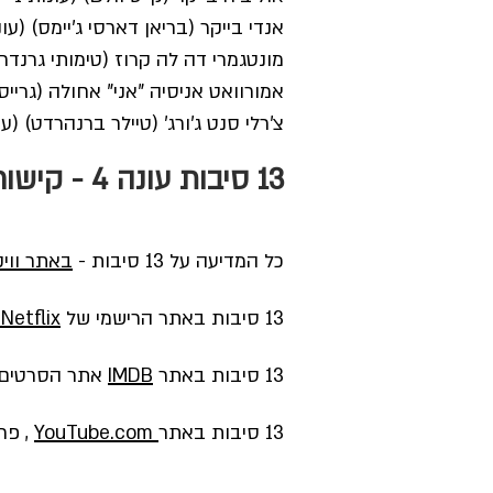
אנדי בייקר (בריאן דארסי ג'יימס) (עונות 1–2) – אבא של האנה, רוקח במ
מונטגמרי דה לה קרוז (טימותי גרנדרוס) (עונות 1–3, אורח בעונה 4) – ברי
אמורוואט אניסיה "אני" אחולה (גרייס סעיף) (עונה 3–4) – תלמידה חדשה בבית 
צ'רלי סנט ג'ורג' (טיילר ברנהרדט) (עונה 3–4) – תלמיד בית הספר ושחקן ב
13 סיבות עונה 4 - קישורים נבחרים
כל המדיעה על 13 סיבות -
באתר וויק
13 סיבות באתר הרישמי של
Netflix
13 סיבות באתר
IMDB
אתר הסרטים ו
13 סיבות באתר
YouTube.com
, פרק