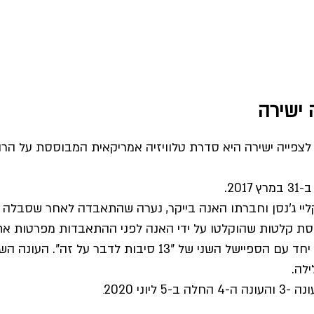
1 Reasons Why 13 סיבות עונה 4 לצפייה ישירה היא סדרת טלוויזיה אמריקאית המבו
20.
ליי ג'נסן וחברתו האנה בייקר, נערה שהתאבדה לאחר שסבלה 
סת קלטות שהוקלטו על ידי האנה לפני ההתאבדות מפרטות את
ב-18 במאי 2018 שודרה העונה ה-2, יחד עם הספיישל השני של "3
לה.
.